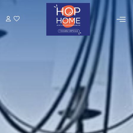
ACHETER
NOS LOCATIONS
Nos Biens À Louer
Nos Locations Saisonnières
GESTION LOCATIVE
TRANSACTIONS RÉALISÉES
ESTIMATION