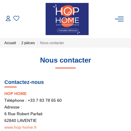
ACHETER
Accueil
2 pièces
Nous contacter
NOS LOCATIONS
Nous contacter
Nos Biens À Louer
Nos Locations Saisonnières
Contactez-nous
GESTION LOCATIVE
HOP HOME
Téléphone :
+33 7 83 78 65 60
Adresse :
TRANSACTIONS RÉALISÉES
6 Rue Robert Parfait
62840
LAVENTIE
ESTIMATION
www.hop-home.fr