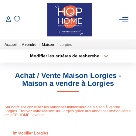
ACHETER
Accueil
A vendre
Maison
Lorgies
NOS LOCATIONS
Modifier les critères de recherche
Type de transaction
Localisation
Nos Biens À Louer
Acheter
Localisation
Nos Locations Saisonnières
Achat / Vente Maison Lorgies -
Type de bien
Sélectionnez...
Surface min
Maison a vendre à Lorgies
GESTION LOCATIVE
Plus de critères
Budget max
Sur notre site consultez les annonces immobilière de Maison à vendre
Lorgies. Trouvez votre Maison sur Lorgies grâce aux annonces immobilières
Créer une alerte
TRANSACTIONS RÉALISÉES
de HOP HOME Laventie.
ESTIMATION
Immobilier Lorgies