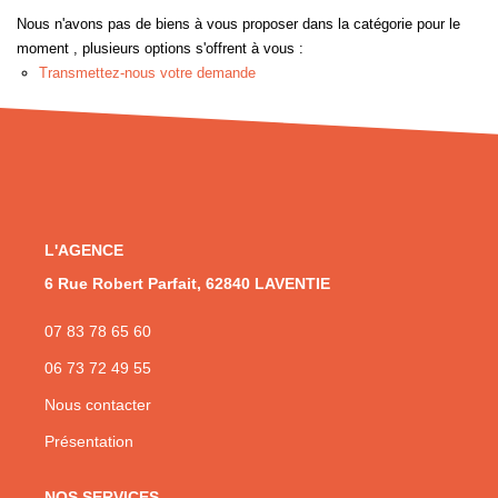
Nous n'avons pas de biens à vous proposer dans la catégorie pour le
NOS AGENCES
moment , plusieurs options s'offrent à vous :
Transmettez-nous votre demande
CONTACT
EN
L'AGENCE
6 Rue Robert Parfait, 62840 LAVENTIE
07 83 78 65 60
06 73 72 49 55
Nous contacter
Présentation
NOS SERVICES