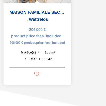
MAISON FAMILIALE SECTEUR HÔPITAL WATTRELOS
,
Wattrelos
206 000 €
product.price.fees_included
|
206 000 €
product.price.fees_included
105
m²
5
pièce(s)
Réf :
T000242