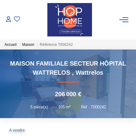
ACHETER
Accueil
Maison
Référence T000242
NOS LOCATIONS
MAISON FAMILIALE SECTEUR HÔPITAL
Nos Biens À Louer
WATTRELOS
,
Wattrelos
Nos Locations Saisonnières
206 000 €
GESTION LOCATIVE
5
pièce(s)
•
105
m²
•
Réf : T000242
TRANSACTIONS RÉALISÉES
A vendre
ESTIMATION