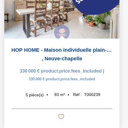
HOP HOME - Maison individuelle plain-pied, 3 chambres, garag
,
Neuve-chapelle
330 000 €
product.price.fees_included
|
330 000 €
product.price.fees_included
93
m²
Réf :
T000239
5
pièce(s)