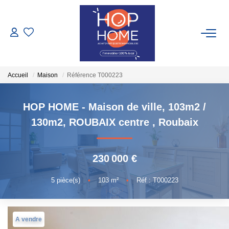
ACHETER
Accueil
Maison
Référence T000223
NOS LOCATIONS
Nos Biens À Louer
HOP HOME - Maison de ville, 103m2 /
Nos Locations Saisonnières
130m2, ROUBAIX centre
,
Roubaix
GESTION LOCATIVE
230 000 €
5
pièce(s)
•
103
m²
•
Réf : T000223
TRANSACTIONS RÉALISÉES
ESTIMATION
A vendre