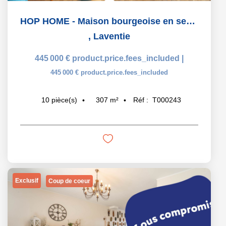
HOP HOME - Maison bourgeoise en semi plain-pied, 307 m2 / 42
,
Laventie
445 000 €
product.price.fees_included
|
445 000 €
product.price.fees_included
307
m²
Réf :
T000243
10
pièce(s)
Exclusif
Coup de coeur