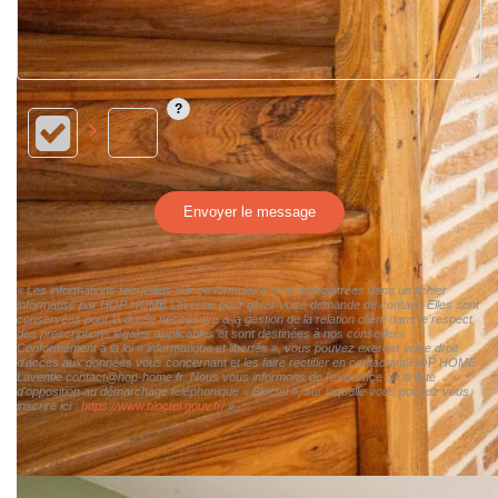
Envoyer le message
« Les informations recueillies sur ce formulaire sont enregistrées dans un fichier
informatisé par HOP HOME Laventie pour gérer votre demande de contact. Elles sont
conservées pour la durée nécessaire à la gestion de la relation client dans le respect
des prescriptions légales applicables et sont destinées à nos conseillers
Conformément à la loi « informatique et libertés », vous pouvez exercer votre droit
d'accès aux données vous concernant et les faire rectifier en contactant HOP HOME
Laventie contact@hop-home.fr. Nous vous informons de l'existence de la liste
d'opposition au démarchage téléphonique « Bloctel », sur laquelle vous pouvez vous
inscrire ici :
https://www.bloctel.gouv.fr/
»