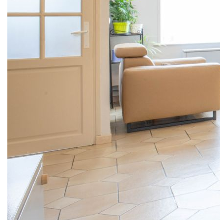
des axes principaux ! D'une surface habitable de 103m2
pour environ 130m2 de surface utile, cette maison se
présente comme suit :
*RDC : Un sas d'entrée vous permettra de découvrir une
pièce de vie de 30m2, lumineuse et conviviale, ouverte sur
une cuisine équipée de 11m2, donnant sur le jardin grâce à
une large baie vitrée. La maison dispose également d'une
salle de bains avec vasque, baignoire et coin buanderie,
ainsi que d'un WC, sans oublier une cave de 6m2 ;
*ETAGE 1 : un palier dessert 2 confortables chambres
d'environ 10m2 et 15,50m2 ;
*ETAGE 2 : le second niveau dessert 2 autres confortables
chambres de 11m2 à 16m2 au sol ;
*EXT : Le jardin entièrement clos offre un espace extérieur