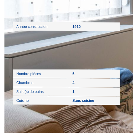
Extérieur
Année construction
1910
Intérieur
Nombre pièces
5
Chambres
4
Salle(s) de bains
1
Cuisine
Sans cuisine