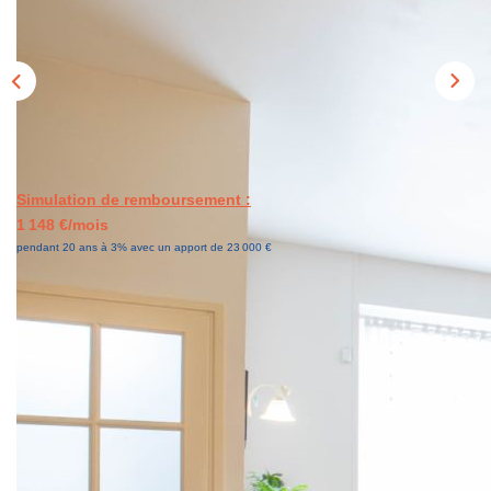
NOS AGENCES
CONTACT
EN
Simulation de remboursement :
1 148 €/mois
pendant 20 ans à 3% avec un apport de 23 000 €
Description
Réf : T000223
Votre agence HOP HOME est heureuse de vous proposer,
en Exclusivité, cette maison de ville située au coeur de
Roubaix, à proximité des commodités, des transports et