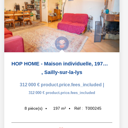
HOP HOME - Maison individuelle, 197m2 / 340m2, SAILLY-SUR-LA
,
Sailly-sur-la-lys
312 000 €
product.price.fees_included
|
312 000 €
product.price.fees_included
197
m²
Réf :
T000245
8
pièce(s)