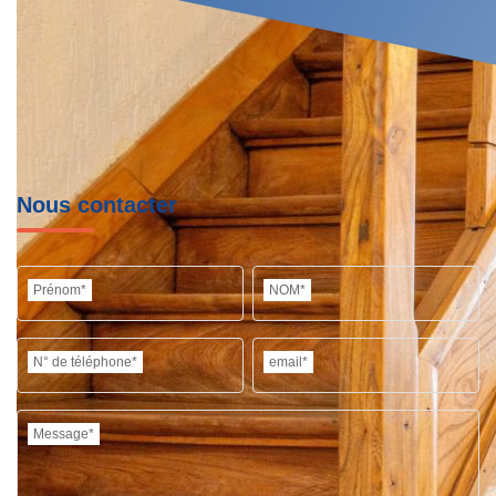
Nous contacter
Prénom*
NOM*
N° de téléphone*
email*
Message*