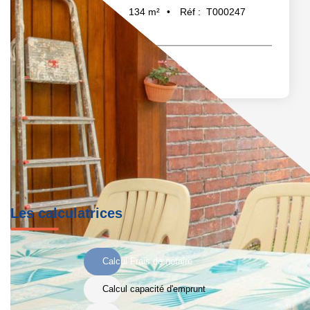
134
m²
Réf :
T000247
5
pièce(s)
Les calculatrices
Calcul Frais de notaire
Calcul capacité d'emprunt