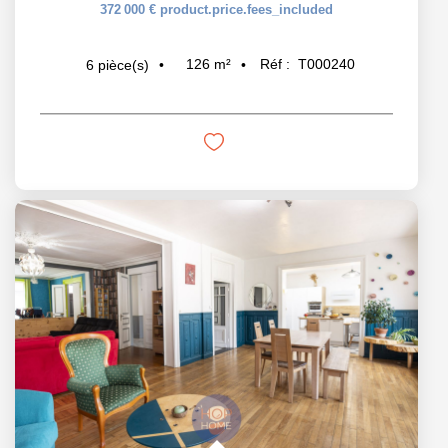
372 000 €
product.price.fees_included
126
m²
Réf :
T000240
6
pièce(s)