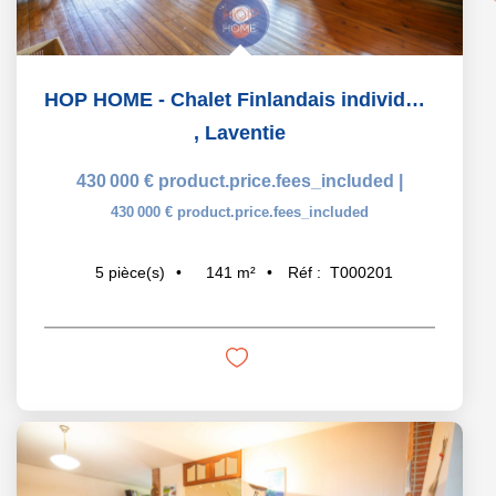
HOP HOME - Chalet Finlandais individuelle, 174m2 / 290m2, L
,
Laventie
430 000 €
product.price.fees_included
|
430 000 €
product.price.fees_included
141
m²
Réf :
T000201
5
pièce(s)