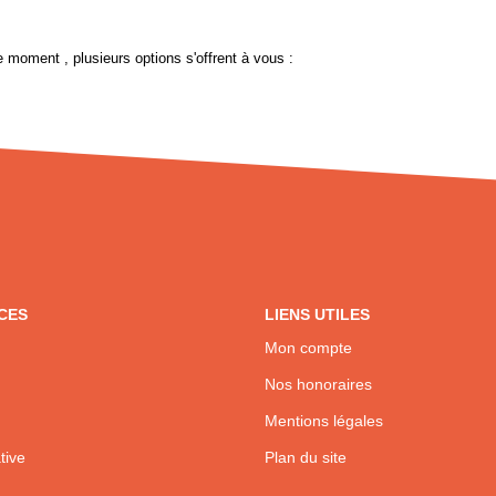
 moment , plusieurs options s'offrent à vous :
CES
LIENS UTILES
Mon compte
Nos honoraires
Mentions légales
tive
Plan du site