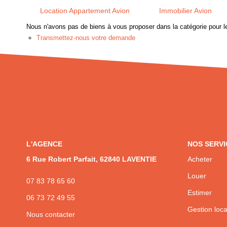
Location Appartement Avion
Immobilier Avion
Nous n'avons pas de biens à vous proposer dans la catégorie pour le
Transmettez-nous votre demande
L'AGENCE
NOS SERVI
6 Rue Robert Parfait, 62840 LAVENTIE
Acheter
Louer
07 83 78 65 60
Estimer
06 73 72 49 55
Gestion loca
Nous contacter