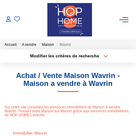
ACHETER
Accueil
A vendre
Maison
Wavrin
NOS LOCATIONS
Modifier les critères de recherche
Type de transaction
Localisation
Nos Biens À Louer
Acheter
Localisation
Nos Locations Saisonnières
Achat / Vente Maison Wavrin -
Type de bien
Sélectionnez...
Surface min
Maison a vendre à Wavrin
GESTION LOCATIVE
Plus de critères
Budget max
Sur notre site consultez les annonces immobilière de Maison à vendre
Wavrin. Trouvez votre Maison sur Wavrin grâce aux annonces immobilières
Créer une alerte
TRANSACTIONS RÉALISÉES
de HOP HOME Laventie.
ESTIMATION
Immobilier Wavrin